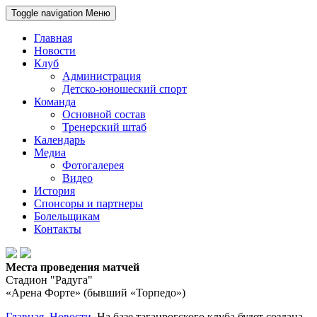
Toggle navigation
Меню
Главная
Новости
Клуб
Администрация
Детско-юношеский спорт
Команда
Основной состав
Тренерский штаб
Календарь
Медиа
Фотогалерея
Видео
История
Спонсоры и партнеры
Болельщикам
Контакты
Места проведения матчей
Стадион "Радуга"
«Арена Форте» (бывший «Торпедо»)
Главная
Новости
На базе таганрогского клуба будет создана