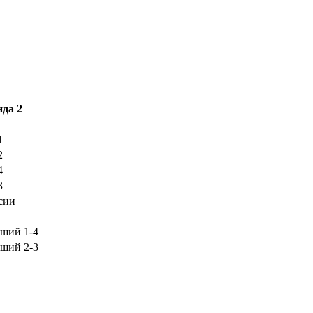
да 2
1
2
4
3
сии
ший 1-4
ший 2-3