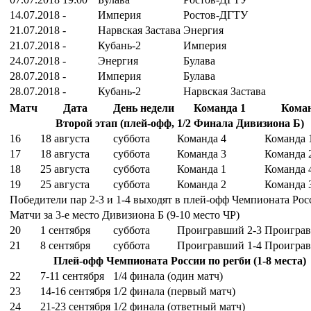
14.07.2018
-
Империя
Ростов-ДГТУ
21.07.2018
-
Нарвская Застава
Энергия
21.07.2018
-
Кубань-2
Империя
24.07.2018
-
Энергия
Булава
28.07.2018
-
Империя
Булава
28.07.2018
-
Кубань-2
Нарвская Застава
Матч
Дата
День недели
Команда 1
Коман
Второй этап (плей-офф, 1/2 Финала Дивизиона Б)
16
18 августа
суббота
Команда 4
Команда 
17
18 августа
суббота
Команда 3
Команда 
18
25 августа
суббота
Команда 1
Команда 
19
25 августа
суббота
Команда 2
Команда 
Победители пар 2-3 и 1-4 выходят в плей-офф Чемпионата Рос
Матчи за 3-е место Дивизиона Б (9-10 место ЧР)
20
1 сентября
суббота
Проигравший 2-3
Проиграв
21
8 сентября
суббота
Проигравший 1-4
Проиграв
Плей-офф Чемпионата России по регби (1-8 места)
22
7-11 сентября
1/4 финала (один матч)
23
14-16 сентября
1/2 финала (первый матч)
24
21-23 сентября
1/2 финала (ответный матч)