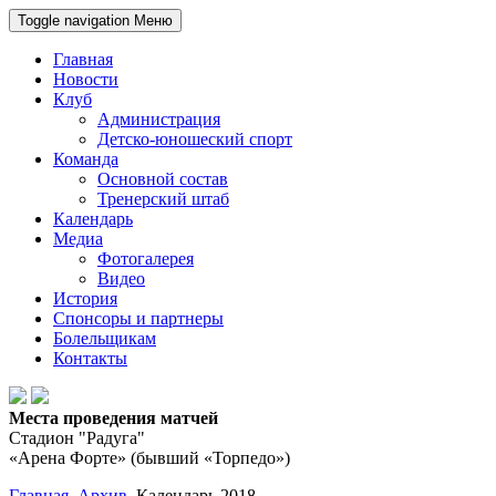
Toggle navigation
Меню
Главная
Новости
Клуб
Администрация
Детско-юношеский спорт
Команда
Основной состав
Тренерский штаб
Календарь
Медиа
Фотогалерея
Видео
История
Спонсоры и партнеры
Болельщикам
Контакты
Места проведения матчей
Стадион "Радуга"
«Арена Форте» (бывший «Торпедо»)
Главная
Архив
Календарь 2018