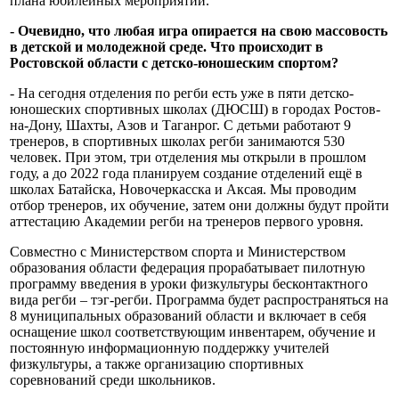
плана юбилейных мероприятий.
- Очевидно, что любая игра опирается на свою массовость
в детской и молодежной среде. Что происходит в
Ростовской области с детско-юношеским спортом?
- На сегодня отделения по регби есть уже в пяти детско-
юношеских спортивных школах (ДЮСШ) в городах Ростов-
на-Дону, Шахты, Азов и Таганрог. С детьми работают 9
тренеров, в спортивных школах регби занимаются 530
человек. При этом, три отделения мы открыли в прошлом
году, а до 2022 года планируем создание отделений ещё в
школах Батайска, Новочеркасска и Аксая. Мы проводим
отбор тренеров, их обучение, затем они должны будут пройти
аттестацию Академии регби на тренеров первого уровня.
Совместно с Министерством спорта и Министерством
образования области федерация прорабатывает пилотную
программу введения в уроки физкультуры бесконтактного
вида регби – тэг-регби. Программа будет распространяться на
8 муниципальных образований области и включает в себя
оснащение школ соответствующим инвентарем, обучение и
постоянную информационную поддержку учителей
физкультуры, а также организацию спортивных
соревнований среди школьников.