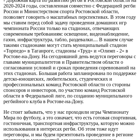
- Дорожная карта по развитию регби в Ростовской области на
2020-2024 годы, составленная совместно с Федерацией регби
России и Министерством спорта Ростовской области,
позволяет говорить о масштабных перспективах. В этом году
мы ставим перед собой задачу проведения домашних игр
чемпионата России только на стадионах, отвечающих
современным требованиям: освещение, видеонаблюдение,
газон, инфраструктура, табло, раздевалки.... В нашем случае
такими стадионами могут стать муниципальный стадион
«Торпедо» в Таганроге, стадионы «Труд» и «Олимп - 2» в
Ростове-на-Дону. На сегодняшний день ведутся переговоры с
главами муниципалитетов и Правительством области о
согласовании условий и сроках проведения соревнований на
этих стадионах. Большая работа запланирована по поддержке
детско-юношеских, любительских, студенческих и
профессиональных команд Ростовской области со стороны
спонсоров и инвесторов, по участию команд Ростовской
области в Федеральной лиге, по созданию муниципального
регбийного клуба в Ростове-на-Дону.
Не стоит забывать, что у нас проходили игры Чемпионату
Мира по футболу, а это означает, что есть готовая спортивная,
гостиничная, транспортная инфраструктура, которую можно
использования в интересах регби. Об этом тоже идут
переговоры, и мы будем презентовать проведение в регионе