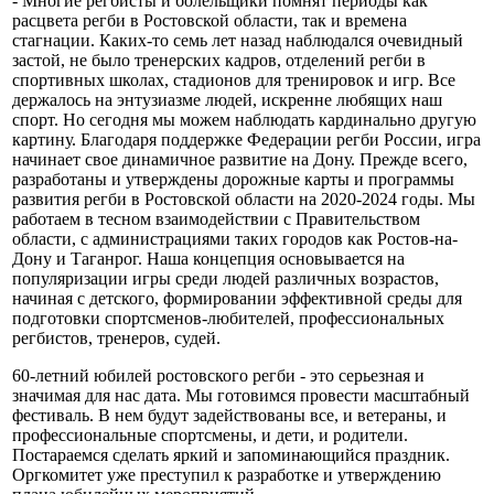
- Многие регбисты и болельщики помнят периоды как
расцвета регби в Ростовской области, так и времена
стагнации. Каких-то семь лет назад наблюдался очевидный
застой, не было тренерских кадров, отделений регби в
спортивных школах, стадионов для тренировок и игр. Все
держалось на энтузиазме людей, искренне любящих наш
спорт. Но сегодня мы можем наблюдать кардинально другую
картину. Благодаря поддержке Федерации регби России, игра
начинает свое динамичное развитие на Дону. Прежде всего,
разработаны и утверждены дорожные карты и программы
развития регби в Ростовской области на 2020-2024 годы. Мы
работаем в тесном взаимодействии с Правительством
области, с администрациями таких городов как Ростов-на-
Дону и Таганрог. Наша концепция основывается на
популяризации игры среди людей различных возрастов,
начиная с детского, формировании эффективной среды для
подготовки спортсменов-любителей, профессиональных
регбистов, тренеров, судей.
60-летний юбилей ростовского регби - это серьезная и
значимая для нас дата. Мы готовимся провести масштабный
фестиваль. В нем будут задействованы все, и ветераны, и
профессиональные спортсмены, и дети, и родители.
Постараемся сделать яркий и запоминающийся праздник.
Оргкомитет уже преступил к разработке и утверждению