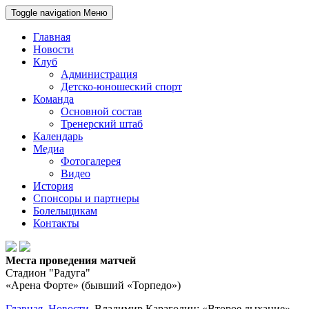
Toggle navigation
Меню
Главная
Новости
Клуб
Администрация
Детско-юношеский спорт
Команда
Основной состав
Тренерский штаб
Календарь
Медиа
Фотогалерея
Видео
История
Спонсоры и партнеры
Болельщикам
Контакты
Места проведения матчей
Стадион "Радуга"
«Арена Форте» (бывший «Торпедо»)
Главная
Новости
Владимир Карагодин: «Второе дыхание»