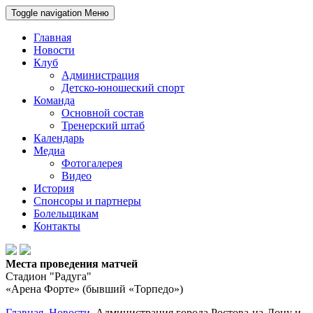
Toggle navigation
Меню
Главная
Новости
Клуб
Администрация
Детско-юношеский спорт
Команда
Основной состав
Тренерский штаб
Календарь
Медиа
Фотогалерея
Видео
История
Спонсоры и партнеры
Болельщикам
Контакты
Места проведения матчей
Стадион "Радуга"
«Арена Форте» (бывший «Торпедо»)
Главная
Новости
Администрация города Ростова-на-Дону и