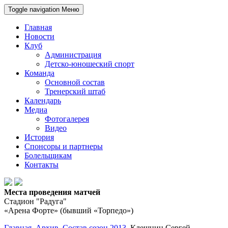
Toggle navigation
Меню
Главная
Новости
Клуб
Администрация
Детско-юношеский спорт
Команда
Основной состав
Тренерский штаб
Календарь
Медиа
Фотогалерея
Видео
История
Спонсоры и партнеры
Болельщикам
Контакты
Места проведения матчей
Стадион "Радуга"
«Арена Форте» (бывший «Торпедо»)
Главная
Архив
Состав сезон 2013
Клешнин Сергей