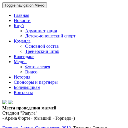
Toggle navigation
Меню
Главная
Новости
Клуб
Администрация
Детско-юношеский спорт
Команда
Основной состав
Тренерский штаб
Календарь
Медиа
Фотогалерея
Видео
История
Спонсоры и партнеры
Болельщикам
Контакты
Места проведения матчей
Стадион "Радуга"
«Арена Форте» (бывший «Торпедо»)
Главная
Архив
Состав сезон 2012
Тодерика Эдуард